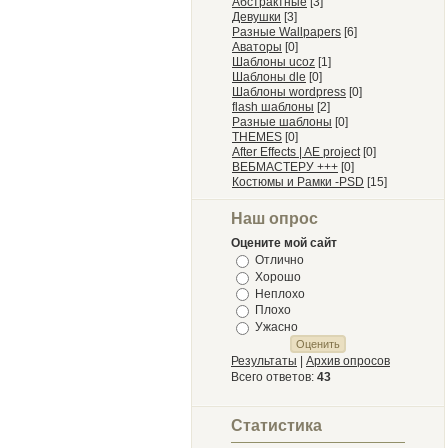
Абстрактные
[3]
Девушки
[3]
Разные Wallpapers
[6]
Аваторы
[0]
Шаблоны ucoz
[1]
Шаблоны dle
[0]
Шаблоны wordpress
[0]
flash шаблоны
[2]
Разные шаблоны
[0]
THEMES
[0]
After Effects | AE project
[0]
ВЕБМАСТЕРУ +++
[0]
Костюмы и Рамки -PSD
[15]
Наш опрос
Оцените мой сайт
Отлично
Хорошо
Неплохо
Плохо
Ужасно
Результаты
|
Архив опросов
Всего ответов:
43
Статистика