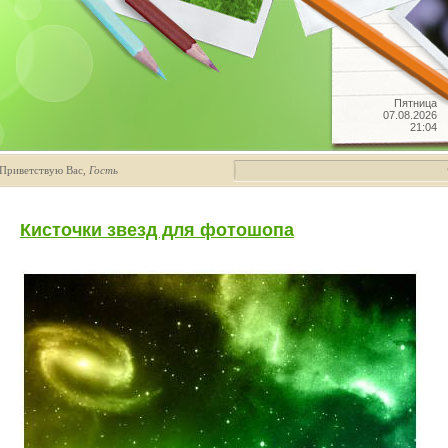
Пятница
07.08.2026
21:04
Приветствую Вас
,
Гость
Кисточки звезд для фотошопа