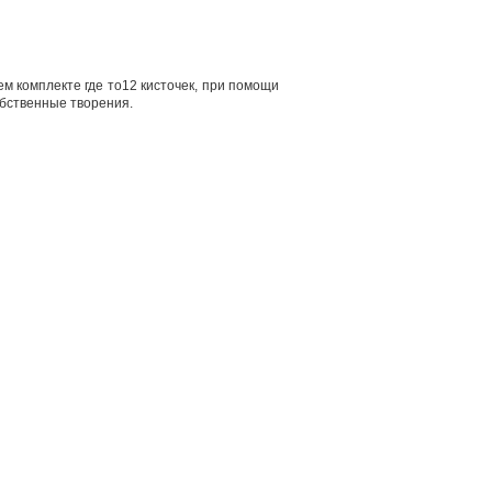
м комплекте где то12 кисточек, при помощи
обственные творения.