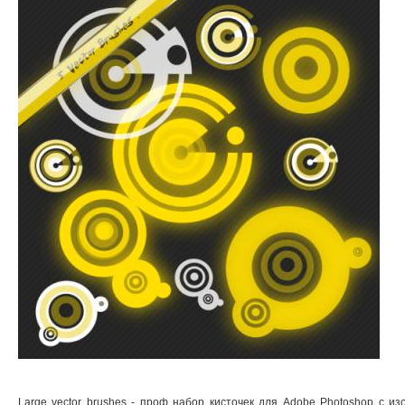
Large vector brushes - проф набор кисточек для Adobe Photoshop с 